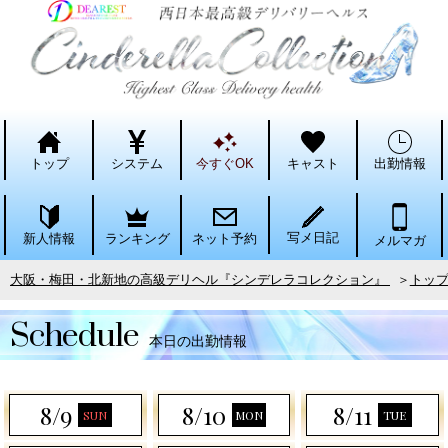
トップ
システム
今すぐOK
キャスト
出勤情報
写メ日記
ランキング
ネット予約
新人情報
メルマガ
大阪・梅田・北新地の高級デリヘル『シンデレラコレクション』
トッ
Schedule
本日の出勤情報
8/9
8/10
8/11
SUN
MON
TUE