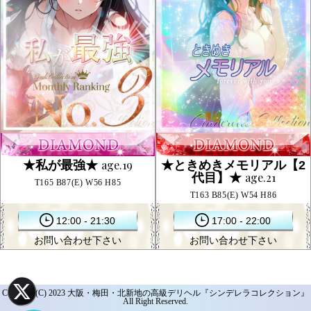
age.19
★私が最強★
★ときめきメモリアル【2
age.21
代目】★
T165 B87(E) W56 H85
T163 B85(E) W54 H86
12:00 - 21:30
17:00 - 22:00
お問い合わせ下さい
お問い合わせ下さい
Copyright(C) 2023
大阪・梅田・北新地の高級デリヘル『シンデレラコレクション』
All Right Reserved.